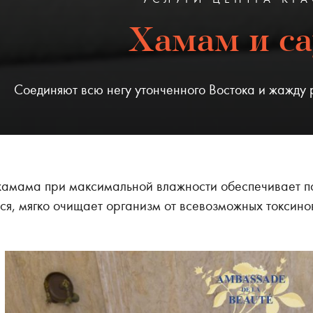
Хамам и с
Соединяют всю негу утонченного Востока и жажду 
амама при максимальной влажности обеспечивает пос
ся, мягко очищает организм от всевозможных токсино