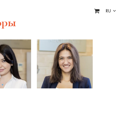
RU
оры