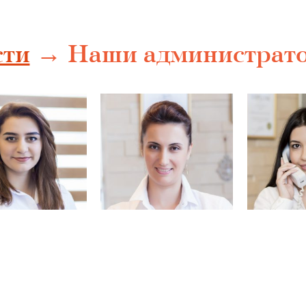
сти
→ Наши администрат